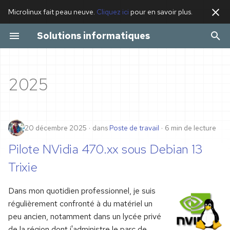
Microlinux fait peau neuve.
Cliquez ici
pour en savoir plus.
I
Solutions informatiques
n
Actualités
Formation Linux
Poste de travail Linux
i
2025
t
Applications
Serveur Linux
i
Poste de travail
Nom de domaine
a
20 décembre 2025
dans
Poste de travail
6 min de lecture
Serveur
Serveur de messagerie
l
Pilote NVidia 470.xx sous Debian 13
i
Trixie
Site web et blog
s
professionnel
Dans mon quotidien professionnel, je suis
a
régulièrement confronté à du matériel un
Progiciel de gestion
peu ancien, notamment dans un lycée privé
t
de la région dont j'administre le parc de