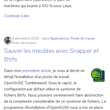
Stockage réseau
i
machines qui tourne à 100 % sous Linux.
o
Maintenance
Continuer à lire
n
d
4 décembre 2025
dans
Applications
,
Poste de travail
e
4 min de lecture
l
Sauver les meubles avec Snapper et
a
Btrfs
r
Dans mon
précédent article
, je vous ai décrit en
e
détail l'installation d'un poste de travail
OpenSUSE Tumbleweed. Sous le capot, la
c
configuration par défaut utilise le système de
h
fichiers Btrfs. Nous pouvons sereinement faire abstraction
e
de la complexité considérable de ce système de fichiers. Le
programme d'installation d'OpenSUSE nous a mis en place
r