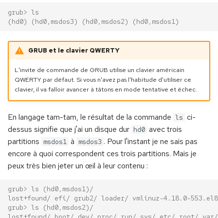
grub> ls
c
(hd0)
(hd0,msdos3) (hd0,msdos2) (hd0,msdos1)
h
GRUB et le clavier QWERTY
e
L'invite de commande de GRUB utilise un clavier américain
QWERTY par défaut. Si vous n'avez pas l'habitude d'utiliser ce
clavier, il va falloir avancer à tâtons en mode tentative et échec.
En langage tam-tam, le résultat de la commande
ci-
ls
dessus signifie que j'ai un disque dur
avec trois
hd0
partitions
à
. Pour l'instant je ne sais pas
msdos1
msdos3
encore à quoi correspondent ces trois partitions. Mais je
peux très bien jeter un œil à leur contenu :
grub> ls (hd0,msdos1)/
lost+found/ efi/ grub2/ loader/ vmlinuz-4.18.0-553.el8
grub> ls (hd0,msdos2)/
lost+found/ boot/ dev/ proc/ run/ sys/ etc/ root/ var/