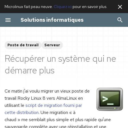
Microlinux fait peau neuve.
Cliquez ici
pour en savoir plus.
I
Solutions informatiques
n
2026
Actualités
Formation Linux
Poste de travail Linux
i
Poste de travail
Serveur
t
2025
Applications
Serveur Linux
Récupérer un système qui ne
i
2024
Poste de travail
Nom de domaine
démarre plus
a
2023
Serveur
Serveur de messagerie
l
Ce matin j'ai voulu migrer un vieux poste de
i
Site web et blog
travail Rocky Linux 8 vers AlmaLinux en
s
professionnel
utilisant le
script de migration fourni par
a
cette distribution
. Une migration « à
Progiciel de gestion
chaud » me semblait plus simple et plus rapide qu'une
t
sauvegarde complète avec une réinstallation et une