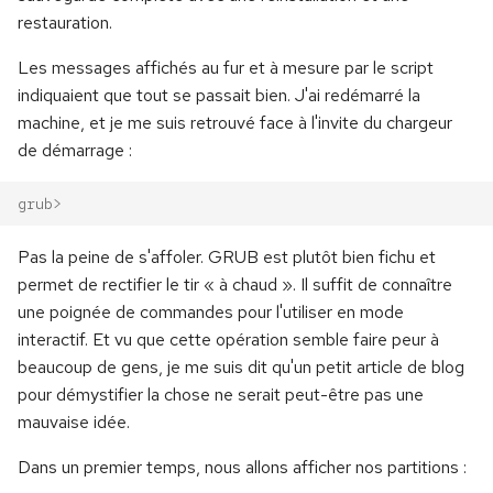
Stockage réseau
i
restauration.
o
Maintenance
Les messages affichés au fur et à mesure par le script
indiquaient que tout se passait bien. J'ai redémarré la
n
machine, et je me suis retrouvé face à l'invite du chargeur
d
de démarrage :
e
grub>
l
a
Pas la peine de s'affoler. GRUB est plutôt bien fichu et
permet de rectifier le tir « à chaud ». Il suffit de connaître
r
une poignée de commandes pour l'utiliser en mode
e
interactif. Et vu que cette opération semble faire peur à
beaucoup de gens, je me suis dit qu'un petit article de blog
c
pour démystifier la chose ne serait peut-être pas une
h
mauvaise idée.
e
Dans un premier temps, nous allons afficher nos partitions :
r