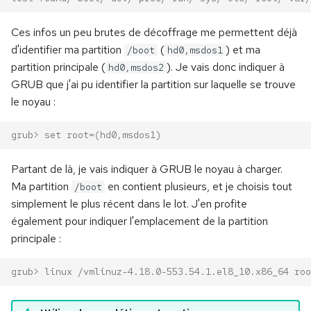
Ces infos un peu brutes de décoffrage me permettent déjà
d'identifier ma partition
(
) et ma
/boot
hd0,msdos1
partition principale (
). Je vais donc indiquer à
hd0,msdos2
GRUB que j'ai pu identifier la partition sur laquelle se trouve
le noyau :
grub> set root=(hd0,msdos1)
Partant de là, je vais indiquer à GRUB le noyau à charger.
Ma partition
en contient plusieurs, et je choisis tout
/boot
simplement le plus récent dans le lot. J'en profite
également pour indiquer l'emplacement de la partition
principale :
grub> linux /vmlinuz-4.18.0-553.54.1.el8_10.x86_64 roo