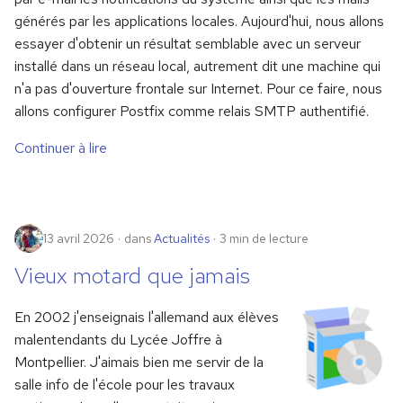
Stockage réseau
i
générés par les applications locales. Aujourd'hui, nous allons
essayer d'obtenir un résultat semblable avec un serveur
o
Maintenance
installé dans un réseau local, autrement dit une machine qui
n
n'a pas d'ouverture frontale sur Internet. Pour ce faire, nous
d
allons configurer Postfix comme relais SMTP authentifié.
e
Continuer à lire
l
a
13 avril 2026
dans
Actualités
3 min de lecture
r
Vieux motard que jamais
e
c
En 2002 j'enseignais l'allemand aux élèves
h
malentendants du Lycée Joffre à
Montpellier. J'aimais bien me servir de la
e
salle info de l'école pour les travaux
r