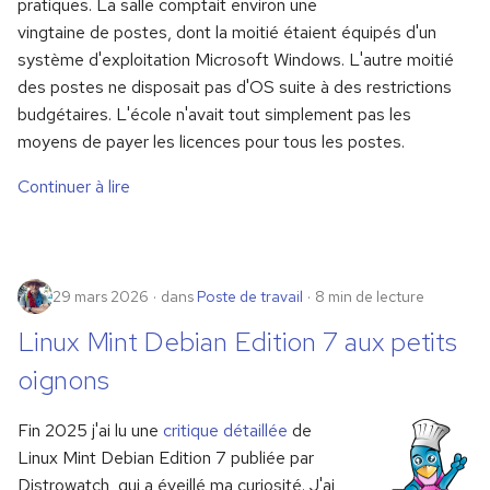
pratiques. La salle comptait environ une
vingtaine de postes, dont la moitié étaient équipés d'un
c
système d'exploitation Microsoft Windows. L'autre moitié
h
des postes ne disposait pas d'OS suite à des restrictions
budgétaires. L'école n'avait tout simplement pas les
e
moyens de payer les licences pour tous les postes.
Continuer à lire
29 mars 2026
dans
Poste de travail
8 min de lecture
Linux Mint Debian Edition 7 aux petits
oignons
Fin 2025 j'ai lu une
critique détaillée
de
Linux Mint Debian Edition 7 publiée par
Distrowatch, qui a éveillé ma curiosité. J'ai